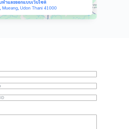
 รับทำและออกแบบเว็บไซต์
 , Mueang, Udon Thani 41000