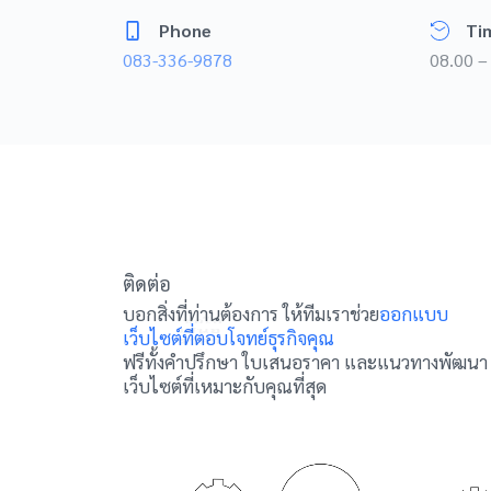
Phone
Ti
083-336-9878
08.00 –
ติดต่อ
ปรึกษาฟรี
บอกสิ่งที่ท่านต้องการ ให้ทีมเราช่วย
ออกแบบ
เว็บไซต์ที่ตอบโจทย์ธุรกิจคุณ
ฟรีทั้งคำปรึกษา ใบเสนอราคา และแนวทางพัฒนา
เว็บไซต์ที่เหมาะกับคุณที่สุด